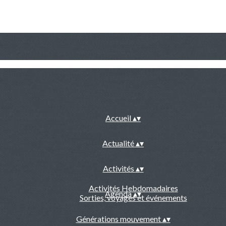
Accueil
▴
▾
Actualité
▴
▾
Activités
▴
▾
Activités Hebdomadaires
Agenda
▴
▾
Sorties, voyages et événements
Générations mouvement
▴
▾