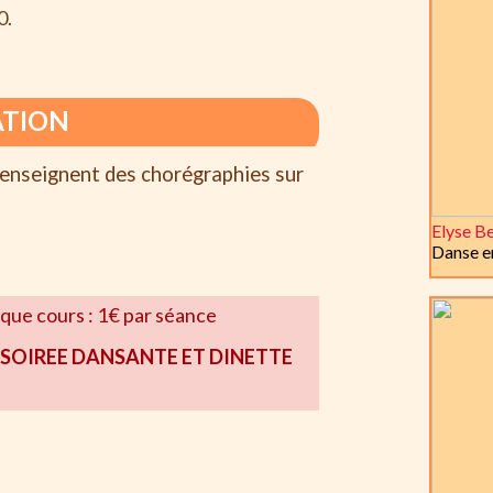
0.
ATION
 enseignent des chorégraphies sur
Elyse Be
Danse en
aque cours : 1€ par séance
: SOIREE DANSANTE ET DINETTE