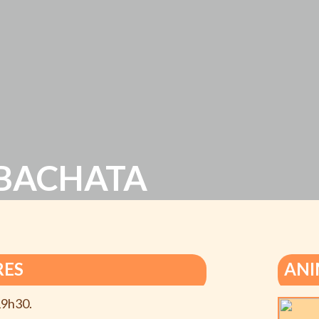
 BACHATA
RES
ANI
19h30.