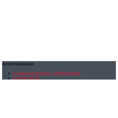
Amitié Seillanaise
4, route de Bargemon - 83440 Seillans
04.94.84.38.38
E-mail: amitieseillanaise@orange.fr
Facebook Groupe - Amitié Seillanaise
Lien utiles
Accueil
Actualités
Activités