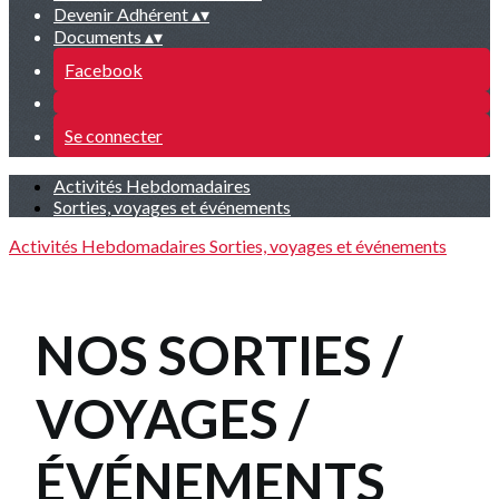
Devenir Adhérent
▴
▾
Documents
▴
▾
Facebook
Se connecter
Activités Hebdomadaires
Sorties, voyages et événements
Activités Hebdomadaires
Sorties, voyages et événements
NOS SORTIES /
VOYAGES /
ÉVÉNEMENTS