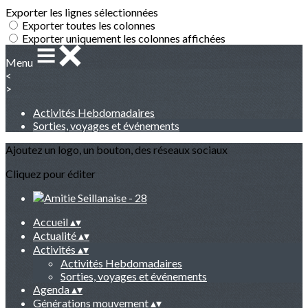
Exporter les lignes sélectionnées
Exporter toutes les colonnes
Exporter uniquement les colonnes affichées
Menu
<
>
Activités Hebdomadaires
Sorties, voyages et événements
Ajoutez un logo, un bouton, des réseaux sociaux
Cliquez pour éditer
Accueil
▴
▾
Actualité
▴
▾
Activités
▴
▾
Activités Hebdomadaires
Sorties, voyages et événements
Agenda
▴
▾
Générations mouvement
▴
▾